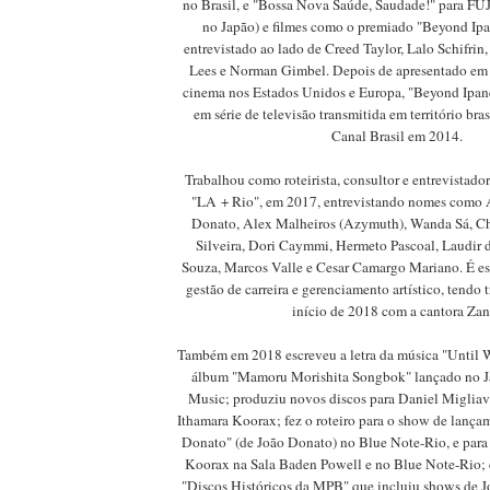
no Brasil, e "Bossa Nova Saúde, Saudade!" para FU
no Japão) e filmes como o premiado "Beyond Ipa
entrevistado ao lado de Creed Taylor, Lalo Schifrin
Lees e Norman Gimbel. Depois de apresentado em d
cinema nos Estados Unidos e Europa, "Beyond Ipan
em série de televisão transmitida em território bra
Canal Brasil em 2014.
Trabalhou como roteirista, consultor e entrevistado
"LA + Rio", em 2017, entrevistando nomes como A
Donato, Alex Malheiros (Azymuth), Wanda Sá, Ch
Silveira, Dori Caymmi, Hermeto Pascoal, Laudir d
Souza, Marcos Valle e Cesar Camargo Mariano. É e
gestão de carreira e gerenciamento artístico, tendo
início de 2018 com a cantora Zan
Também em 2018 escreveu a letra da música "Until 
álbum "Mamoru Morishita Songbok" lançado no J
Music; produziu novos discos para Daniel Migliava
Ithamara Koorax; fez o roteiro para o show de lanç
Donato" (de João Donato) no Blue Note-Rio, e para
Koorax na Sala Baden Powell e no Blue Note-Rio; e 
"Discos Históricos da MPB" que incluiu shows de 