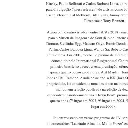
Kinsky, Paulo Bellinati e Carlos Barbosa Lima, entre
para divulgação ("press releases") de artistas como Jo
Oscar Peterson, Pat Metheny, Bill Evans, Jimmy Smit
Turrentine e Tony Bennett.
Atuou como entrevistador - entre 1979 e 2018 - em 
para o Museu da Imagem e do Som (Rio de Janeiro e
Donato, Stellinha Egg, Maestro Gaya, Eumir Deodato
Purim, Carlos Barbosa Lima, Wanda Sá, Bebeto Cast
entre outros. Em 2001, recebeu o prêmio de Internat
concedido pelo International Biographical Centre
primeiro brasileiro a receber essa premiação, ofere
apenas quatro outros produtores: Arif Mardin, T
Jones e Phil Ramone. Ainda nesse ano, a JSR (Jazz St
propriedade, foi considerada uma das cinco melhores
mundo, em relação publicada na edição de dez
especializada norte-americana "Down Beat", premiaç
quatro anos (7º lugar em 2003, 9º lugar em 2004, 5
lugar em 2006).
Foi entrevistado em vários programas de TV, seri
documentários "Laurindo Almeida, Muito Prazer" e