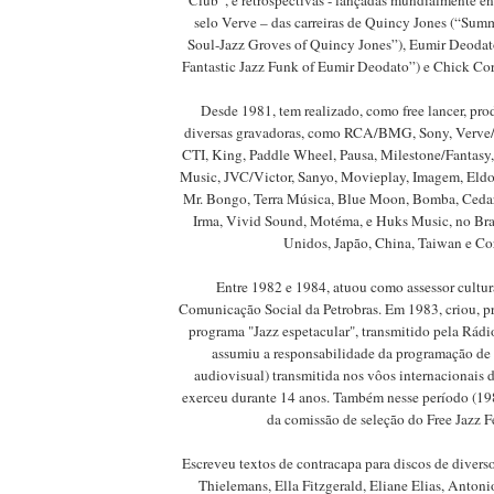
Club”, e retrospectivas - lançadas mundialmente e
selo Verve – das carreiras de Quincy Jones (“Sum
Soul-Jazz Groves of Quincy Jones”), Eumir Deodat
Fantastic Jazz Funk of Eumir Deodato”) e Chick Cor
Desde 1981, tem realizado, como free lancer, pr
diversas gravadoras, como RCA/BMG, Sony, Verve
CTI, King, Paddle Wheel, Pausa, Milestone/Fantas
Music, JVC/Victor, Sanyo, Movieplay, Imagem, Eldo
Mr. Bongo, Terra Música, Blue Moon, Bomba, Cedar 
Irma, Vivid Sound, Motéma, e Huks Music, no Bras
Unidos, Japão, China, Taiwan e Co
Entre 1982 e 1984, atuou como assessor cultur
Comunicação Social da Petrobras. Em 1983, criou, p
programa "Jazz espetacular", transmitido pela Rád
assumiu a responsabilidade da programação de 
audiovisual) transmitida nos vôos internacionais 
exerceu durante 14 anos. Também nesse período (198
da comissão de seleção do Free Jazz F
Escreveu textos de contracapa para discos de diverso
Thielemans, Ella Fitzgerald, Eliane Elias, Antoni