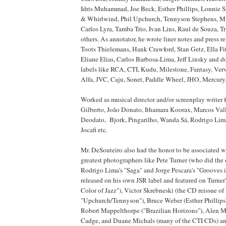
Idris Muhammad, Joe Beck, Esther Phillips, Lonnie
& Whirlwind, Phil Upchurch, Tennyson Stephens, Mi
Carlos Lyra, Tamba Trio, Ivan Lins, Raul de Souza, 
others. As annotator, he wrote liner notes and press r
Toots Thielemans, Hank Crawford, Stan Getz, Ella Fi
Eliane Elias, Carlos Barbosa-Lima, Jeff Linsky and do
labels like RCA, CTI, Kudu, Milestone, Fantasy, Ver
Alfa, JVC, Caju, Sonet, Paddle Wheel, JHO, Mercury
Worked as musical director and/or screenplay writer f
Gilberto, João Donato, Ithamara Koorax, Marcos Vall
Deodato, Bjork, Pingarilho, Wanda Sá, Rodrigo Lim
Jocafi etc.
Mr. DeSouteiro also had the honor to be associated w
greatest photographers like Pete Turner (who did the 
Rodrigo Lima's "Saga" and Jorge Pescara's "Grooves 
released on his own JSR label and featured on Turne
Color of Jazz"), Victor Skrebneski (the CD reissue of
"Upchurch/Tennyson"), Bruce Weber (Esther Phillips
Robert Mappelthorpe ("Brazilian Horizons"), Alen
Cadge, and Duane Michals (many of the CTI CDs) an