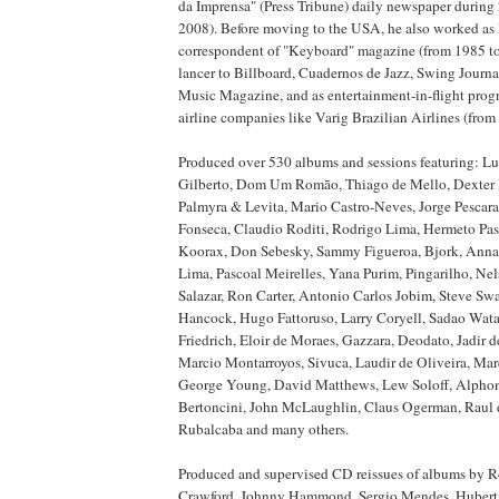
da Imprensa" (Press Tribune) daily newspaper during 
2008). Before moving to the USA, he also worked as 
correspondent of "Keyboard" magazine (from 1985 to 
lancer to Billboard, Cuadernos de Jazz, Swing Journa
Music Magazine, and as entertainment-in-flight prog
airline companies like Varig Brazilian Airlines (from
Produced over 530 albums and sessions featuring: Lu
Gilberto, Dom Um Romão, Thiago de Mello, Dexter 
Palmyra & Levita, Mario Castro-Neves, Jorge Pescara
Fonseca, Claudio Roditi, Rodrigo Lima, Hermeto Pas
Koorax, Don Sebesky, Sammy Figueroa, Bjork, Anna 
Lima, Pascoal Meirelles, Yana Purim, Pingarilho, N
Salazar, Ron Carter, Antonio Carlos Jobim, Steve Sw
Hancock, Hugo Fattoruso, Larry Coryell, Sadao Wata
Friedrich, Eloir de Moraes, Gazzara, Deodato, Jadir 
Marcio Montarroyos, Sivuca, Laudir de Oliveira, Marc
George Young, David Matthews, Lew Soloff, Alpho
Bertoncini, John McLaughlin, Claus Ogerman, Raul
Rubalcaba and many others.
Produced and supervised CD reissues of albums by R
Crawford, Johnny Hammond, Sergio Mendes, Hubert 