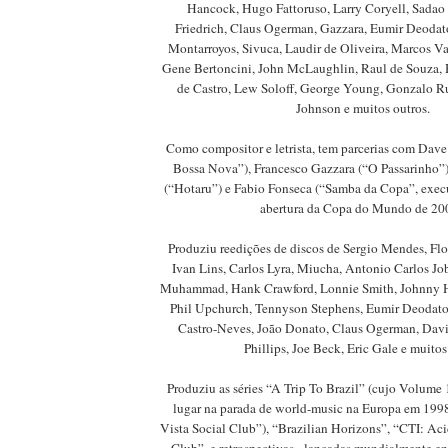
Hancock, Hugo Fattoruso, Larry Coryell, Sadao
Friedrich, Claus Ogerman, Gazzara, Eumir Deoda
Montarroyos, Sivuca, Laudir de Oliveira, Marcos V
Gene Bertoncini, John McLaughlin, Raul de Souza, H
de Castro, Lew Soloff, George Young, Gonzalo R
Johnson e muitos outros.
Como compositor e letrista, tem parcerias com Da
Bossa Nova”), Francesco Gazzara (“O Passarinho”
(“Hotaru”) e Fabio Fonseca (“Samba da Copa”, exec
abertura da Copa do Mundo de 20
Produziu reedições de discos de Sergio Mendes, Flo
Ivan Lins, Carlos Lyra, Miucha, Antonio Carlos Job
Muhammad, Hank Crawford, Lonnie Smith, Johnny 
Phil Upchurch, Tennyson Stephens, Eumir Deodato
Castro-Neves, João Donato, Claus Ogerman, Davi
Phillips, Joe Beck, Eric Gale e muitos
Produziu as séries “A Trip To Brazil” (cujo Volume 
lugar na parada de world-music na Europa em 199
Vista Social Club”), “Brazilian Horizons”, “CTI: Ac