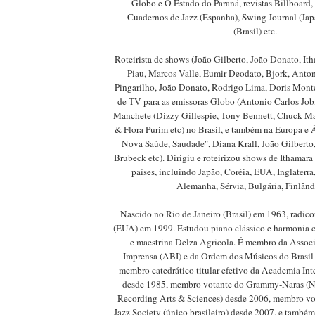
Globo e O Estado do Paraná, revistas Billboard
Cuadernos de Jazz (Espanha), Swing Journal (Jap
(Brasil) etc.
Roteirista de shows (João Gilberto, João Donato, I
Piau, Marcos Valle, Eumir Deodato, Bjork, Anton
Pingarilho, João Donato, Rodrigo Lima, Doris Montei
de TV para as emissoras Globo (Antonio Carlos Job
Manchete (Dizzy Gillespie, Tony Bennett, Chuck Ma
& Flora Purim etc) no Brasil, e também na Europa e Á
Nova Saúde, Saudade", Diana Krall, João Gilberto,
Brubeck etc). Dirigiu e roteirizou shows de Ithamar
países, incluindo Japão, Coréia, EUA, Inglaterra,
Alemanha, Sérvia, Bulgária, Finlândi
Nascido no Rio de Janeiro (Brasil) em 1963, radic
(EUA) em 1999. Estudou piano clássico e harmonia c
e maestrina Delza Agricola. É membro da Associ
Imprensa (ABI) e da Ordem dos Músicos do Brasi
membro catedrático titular efetivo da Academia In
desde 1985, membro votante do Grammy-Naras (N
Recording Arts & Sciences) desde 2006, membro vo
Jazz Society (único brasileiro) desde 2007, e também