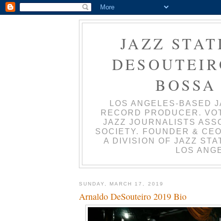
JAZZ STAT
DESOUTEIRO
BOSSA
LOS ANGELES-BASED J
RECORD PRODUCER. VO
JAZZ JOURNALISTS ASS
SOCIETY. FOUNDER & CEO
A DIVISION OF JAZZ ST
LOS ANGE
SUNDAY, MARCH 17, 2019
Arnaldo DeSouteiro 2019 Bio