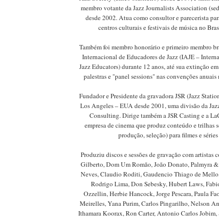
membro votante da Jazz Journalists Association (se
desde 2002. Atua como consultor e parecerista par
centros culturais e festivais de música no Brasi
Também foi membro honorário e primeiro membro bra
Internacional de Educadores de Jazz (IAJE – Interna
Jazz Educators) durante 12 anos, até sua extinção em
palestras e "panel sessions" nas convenções anuai
Fundador e Presidente da gravadora JSR (Jazz Statio
Los Angeles – EUA desde 2001, uma divisão da Jaz
Consulting. Dirige também a JSR Casting e a La
empresa de cinema que produz conteúdo e trilhas 
produção, seleção) para filmes e série
Produziu discos e sessões de gravação com artistas
Gilberto, Dom Um Romão, João Donato, Palmyra & L
Neves, Claudio Roditi, Gaudencio Thiago de Mello,
Rodrigo Lima, Don Sebesky, Hubert Laws, Fabi
Ozzellin, Herbie Hancock, Jorge Pescara, Paula Fa
Meirelles, Yana Purim, Carlos Pingarilho, Nelson An
Ithamara Koorax, Ron Carter, Antonio Carlos Jobim,