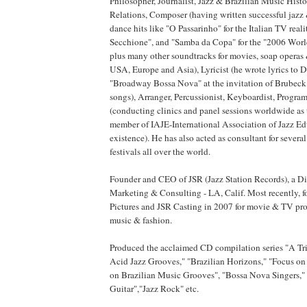
Philosopher, Journalist, Jazz & Brazilian Music Histor
Relations, Composer (having written successful jazz
dance hits like "O Passarinho" for the Italian TV real
Secchione", and "Samba da Copa" for the "2006 Wor
plus many other soundtracks for movies, soap operas 
USA, Europe and Asia), Lyricist (he wrote lyrics to 
"Broadway Bossa Nova" at the invitation of Brubeck
songs), Arranger, Percussionist, Keyboardist, Progra
(conducting clinics and panel sessions worldwide as t
member of IAJE-International Association of Jazz Edu
existence). He has also acted as consultant for sever
festivals all over the world.
Founder and CEO of JSR (Jazz Station Records), a Div
Marketing & Consulting - LA, Calif. Most recently,
Pictures and JSR Casting in 2007 for movie & TV pro
music & fashion.
Produced the acclaimed CD compilation series "A Tri
Acid Jazz Grooves," "Brazilian Horizons," "Focus o
on Brazilian Music Grooves", "Bossa Nova Singers,
Guitar","Jazz Rock" etc.