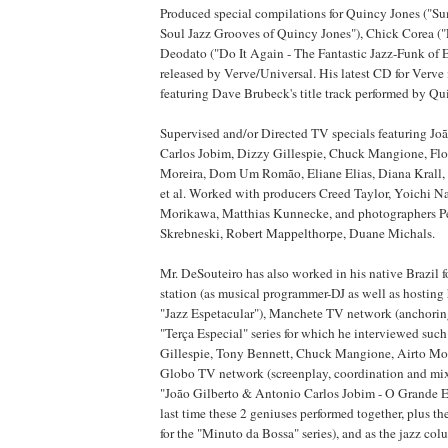
Produced special compilations for Quincy Jones ("Su
Soul Jazz Grooves of Quincy Jones"), Chick Corea ("
Deodato ("Do It Again - The Fantastic Jazz-Funk of 
released by Verve/Universal. His latest CD for Verv
featuring Dave Brubeck's title track performed by Qu
Supervised and/or Directed TV specials featuring Jo
Carlos Jobim, Dizzy Gillespie, Chuck Mangione, Flo
Moreira, Dom Um Romão, Eliane Elias, Diana Krall,
et al. Worked with producers Creed Taylor, Yoichi 
Morikawa, Matthias Kunnecke, and photographers Pet
Skrebneski, Robert Mappelthorpe, Duane Michals.
Mr. DeSouteiro has also worked in his native Brazil 
station (as musical programmer-DJ as well as hosting
"Jazz Espetacular"), Manchete TV network (anchorin
"Terça Especial" series for which he interviewed such
Gillespie, Tony Bennett, Chuck Mangione, Airto More
Globo TV network (screenplay, coordination and mix
"João Gilberto & Antonio Carlos Jobim - O Grande E
last time these 2 geniuses performed together, plus th
for the "Minuto da Bossa" series), and as the jazz col